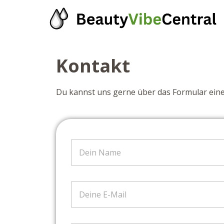
Kontakt
Du kannst uns gerne über das Formular eine
N
a
m
e
*
E
m
a
i
l