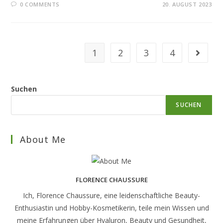
0 COMMENTS
20. AUGUST 2023
1
2
3
4
Go to t
Suchen
SUCHEN
About Me
FLORENCE CHAUSSURE
Ich, Florence Chaussure, eine leidenschaftliche Beauty-
Enthusiastin und Hobby-Kosmetikerin, teile mein Wissen und
meine Erfahrungen über Hyaluron, Beauty und Gesundheit,