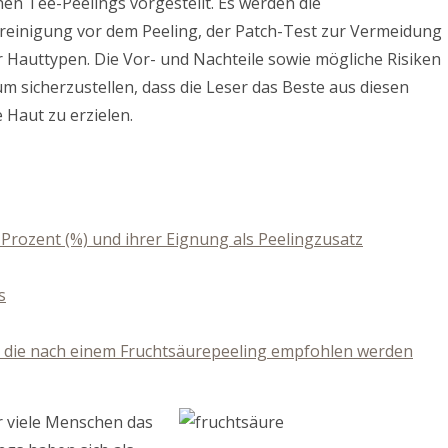
en Tee-Peelings vorgestellt. Es werden die
reinigung vor dem Peeling, der Patch-Test zur Vermeidung
r Hauttypen. Die Vor- und Nachteile sowie mögliche Risiken
m sicherzustellen, dass die Leser das Beste aus diesen
Haut zu erzielen.
 Prozent (%) und ihrer Eignung als Peelingzusatz
s
die nach einem Fruchtsäurepeeling empfohlen werden
ür viele Menschen das