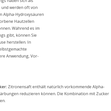
ngs haben sich als
 und werden oft von
en Alpha-Hydroxysäuren
torbene Hautzellen
önnen. Während es im
gs gibt, können Sie
se herstellen. In
selbstgemachte
here Anwendung, Vor-
ker:
Zitronensaft enthält natürlich vorkommende Alpha-
rfärbungen reduzieren können. Die Kombination mit Zucker
en.