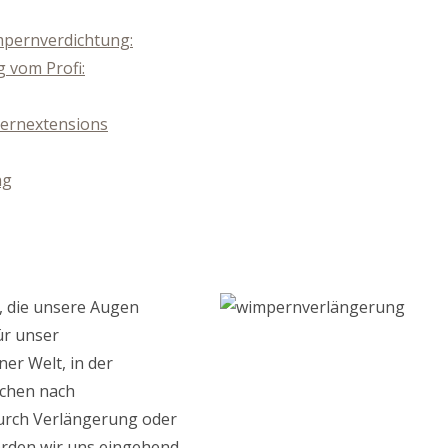
pernverdichtung:
 vom Profi:
pernextensions
ng
, die unsere Augen
ür unser
ner Welt, in der
schen nach
durch Verlängerung oder
erden wir uns eingehend